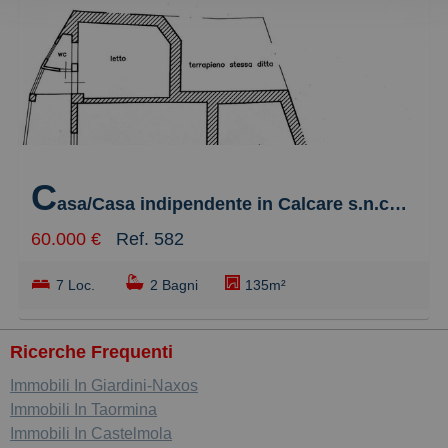
Meno recente
Economici
più cari
più piccoli
C
più grandi
asa/Casa indipendente in Calcare s.n.c., Furci Siculo
60.000 €
Ref. 582
7 Loc.
2 Bagni
135m²
Ricerche Frequenti
Immobili In Giardini-Naxos
Immobili In Taormina
Immobili In Castelmola