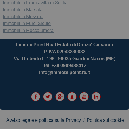
Immobili In Francavilla di Sicilia
Immobili In Marsala
Immobili In Messina
Immobili In Furci Siculo
Immobili In Roccalumera
ImmobilPoint Real Estate di Danze' Giovanni
P. IVA 02943830832
Via Umberto I , 198 - 98035 Giardini Naxos (ME)
Tel. +39 0909488412
info@immobilpoint.re.it
Avviso legale e politica sulla Privacy
/
Politica sui cookie