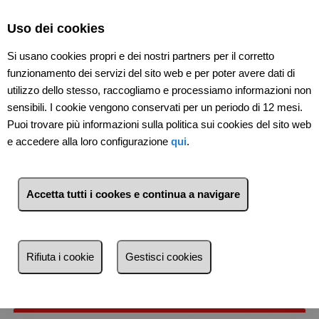
Select Language
▼
Uso dei cookies
Si usano cookies propri e dei nostri partners per il corretto
funzionamento dei servizi del sito web e per poter avere dati di
utilizzo dello stesso, raccogliamo e processiamo informazioni non
sensibili. I cookie vengono conservati per un periodo di 12 mesi.
Puoi trovare più informazioni sulla politica sui cookies del sito web
e accedere alla loro configurazione
qui
.
Accetta tutti i cookes e continua a navigare
1
Immobili
Furci Siculo (Messina)
Lista
Mappa
Filtri
Rifiuta i cookie
Gestisci cookies
Più recente
Più recente