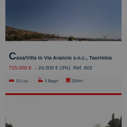
Meno recente
Economici
più cari
più piccoli
C
più grandi
asa/Villa in Via Arancio s.n.c., Taormina
725.000 €
↓
24.000 € (3%)
Ref. 602
13 Loc.
5 Bagni
250m²