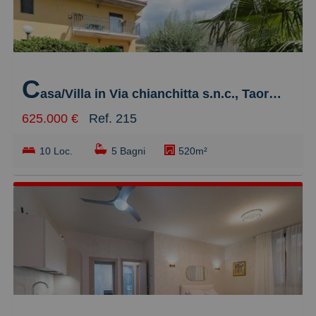
C
asa/Villa in Via chianchitta s.n.c., Taormina
625.000 €
Ref. 215
10 Loc.
5 Bagni
520m²