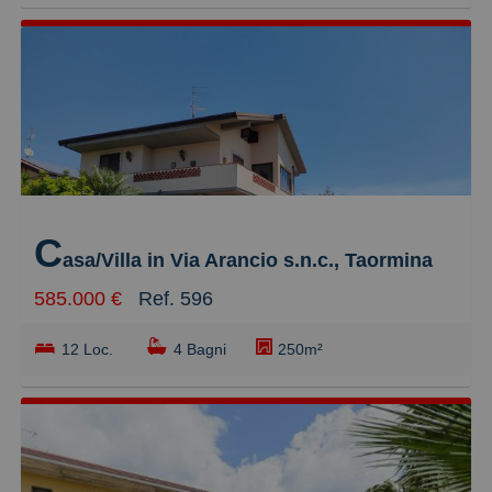
C
asa/Villa in Via Arancio s.n.c., Taormina
585.000 €
Ref. 596
12 Loc.
4 Bagni
250m²