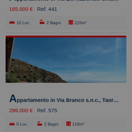
165.000 €
Ref. 441
10 Loc.
2 Bagni
215m²
A
ppartamento in Via Branco s.n.c., Taormina
299.000 €
Ref. 575
5 Loc.
2 Bagni
118m²