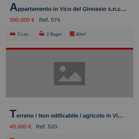
A
ppartamento in Vico del Ginnasio s.n.c., Taormina
390.000 €
Ref. 574
3 Loc.
2 Bagni
60m²
T
erreno / Non edificabile / agricolo in Via Cannizzoli s.n.c., Taormina
40.000 €
Ref. 533