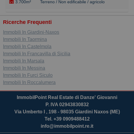
3.700m²
Terreno / Non edificabile / agricolo
Ricerche Frequenti
Immobili In Giardini-Naxos
Immobili In Taormina
Immobili In Castelmola
Immobili In Francavilla di Sicilia
Immobili In Marsala
Immobili In Messina
Immobili In Furci Siculo
Immobili In Roccalumera
ImmobilPoint Real Estate di Danze' Giovanni
P. IVA 02943830832
Via Umberto I , 198 - 98035 Giardini Naxos (ME)
Tel. +39 0909488412
info@immobilpoint.re.it